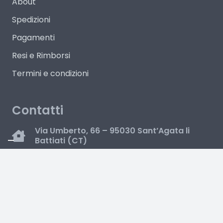
About
Spedizioni
Pagamenti
Resi e Rimborsi
Termini e condizioni
Contatti
Via Umberto, 66 – 95030 Sant’Agata li
Battiati (CT)
095 503484
327 7679422
Lun-Ven 09:00-13:00 / 16:30 – 19:00
Sabato 09:00-13:00