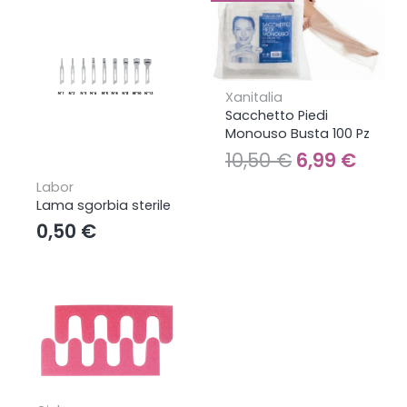
Xanitalia
Sacchetto Piedi
Monouso Busta 100 Pz
Il
Il
10,50
€
6,99
€
prezzo
prez
Labor
Lama sgorbia sterile
originale
attua
0,50
€
era:
è:
10,50 €.
6,99 